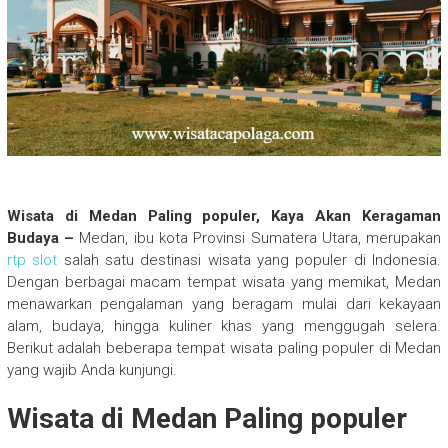
Wisata di Medan Paling populer, Kaya Akan Keragaman
Budaya –
Medan, ibu kota Provinsi Sumatera Utara, merupakan
rtp slot
salah satu destinasi wisata yang populer di Indonesia.
Dengan berbagai macam tempat wisata yang memikat, Medan
menawarkan pengalaman yang beragam mulai dari kekayaan
alam, budaya, hingga kuliner khas yang menggugah selera.
Berikut adalah beberapa tempat wisata paling populer di Medan
yang wajib Anda kunjungi.
Wisata di Medan Paling populer