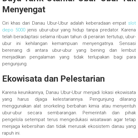
Menyengat
Ciri khas dari Danau Ubur-Ubur adalah keberadaan empat
slot
depo 5000
jenis ubur-ubur yang hidup tanpa predator. Karena
telah beradaptasi selama ribuan tahun di perairan tertutup, ubur-
ubur ini kehilangan kemampuan menyengatnya. Sensasi
berenang di antara ubur-ubur yang bening dan lembut
menjadikan pengalaman yang tidak terlupakan bagi para
pengunjung.
Ekowisata dan Pelestarian
Karena keunikannya, Danau Ubur-Ubur menjadi lokasi ekowisata
yang harus dijaga kelestariannya. Pengunjung dilarang
menggunakan alat snorkeling berbahan kimia atau menyentuh
ubur-ubur secara sembarangan. Pemerintah dan pihak
pengelola setempat terus mengedukasi wisatawan agar tetap
menjaga kebersihan dan tidak merusak ekosistem danau yang
rapuh ini.