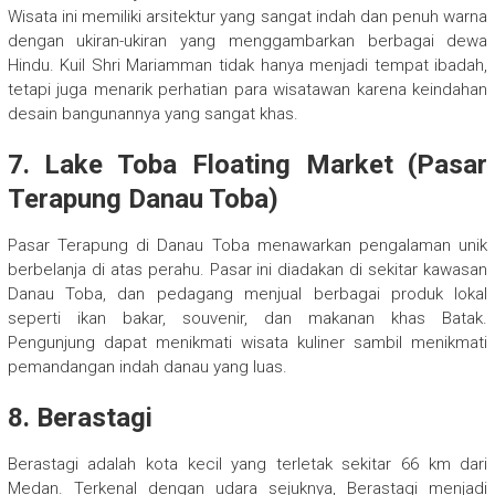
Wisata ini memiliki arsitektur yang sangat indah dan penuh warna
dengan ukiran-ukiran yang menggambarkan berbagai dewa
Hindu. Kuil Shri Mariamman tidak hanya menjadi tempat ibadah,
tetapi juga menarik perhatian para wisatawan karena keindahan
desain bangunannya yang sangat khas.
7. Lake Toba Floating Market (Pasar
Terapung Danau Toba)
Pasar Terapung di Danau Toba menawarkan pengalaman unik
berbelanja di atas perahu. Pasar ini diadakan di sekitar kawasan
Danau Toba, dan pedagang menjual berbagai produk lokal
seperti ikan bakar, souvenir, dan makanan khas Batak.
Pengunjung dapat menikmati wisata kuliner sambil menikmati
pemandangan indah danau yang luas.
8. Berastagi
Berastagi adalah kota kecil yang terletak sekitar 66 km dari
Medan. Terkenal dengan udara sejuknya, Berastagi menjadi