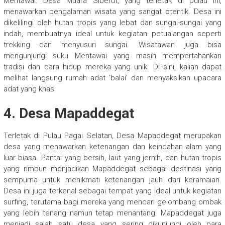
Mentawai. Desa Muara Siberut, yang terletak di pulau ini,
menawarkan pengalaman wisata yang sangat otentik. Desa ini
dikelilingi oleh hutan tropis yang lebat dan sungai-sungai yang
indah, membuatnya ideal untuk kegiatan petualangan seperti
trekking dan menyusuri sungai. Wisatawan juga bisa
mengunjungi suku Mentawai yang masih mempertahankan
tradisi dan cara hidup mereka yang unik. Di sini, kalian dapat
melihat langsung rumah adat ‘balai’ dan menyaksikan upacara
adat yang khas.
4.
Desa Mapaddegat
Terletak di Pulau Pagai Selatan, Desa Mapaddegat merupakan
desa yang menawarkan ketenangan dan keindahan alam yang
luar biasa. Pantai yang bersih, laut yang jernih, dan hutan tropis
yang rimbun menjadikan Mapaddegat sebagai destinasi yang
sempurna untuk menikmati ketenangan jauh dari keramaian.
Desa ini juga terkenal sebagai tempat yang ideal untuk kegiatan
surfing, terutama bagi mereka yang mencari gelombang ombak
yang lebih tenang namun tetap menantang. Mapaddegat juga
menjadi salah satu desa yang sering dikunjungi oleh para