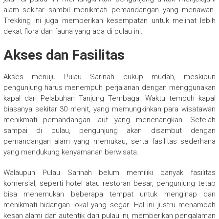
alam sekitar sambil menikmati pemandangan yang menawan.
Trekking ini juga memberikan kesempatan untuk melihat lebih
dekat flora dan fauna yang ada di pulau ini.
Akses dan Fasilitas
Akses menuju Pulau Sarinah cukup mudah, meskipun
pengunjung harus menempuh perjalanan dengan menggunakan
kapal dari Pelabuhan Tanjung Tembaga. Waktu tempuh kapal
biasanya sekitar 30 menit, yang memungkinkan para wisatawan
menikmati pemandangan laut yang menenangkan. Setelah
sampai di pulau, pengunjung akan disambut dengan
pemandangan alam yang memukau, serta fasilitas sederhana
yang mendukung kenyamanan berwisata.
Walaupun Pulau Sarinah belum memiliki banyak fasilitas
komersial, seperti hotel atau restoran besar, pengunjung tetap
bisa menemukan beberapa tempat untuk menginap dan
menikmati hidangan lokal yang segar. Hal ini justru menambah
kesan alami dan autentik dari pulau ini, memberikan pengalaman