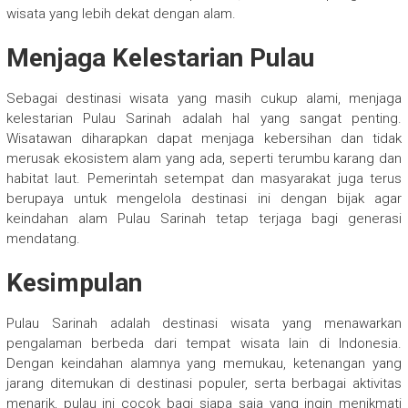
wisata yang lebih dekat dengan alam.
Menjaga Kelestarian Pulau
Sebagai destinasi wisata yang masih cukup alami, menjaga
kelestarian Pulau Sarinah adalah hal yang sangat penting.
Wisatawan diharapkan dapat menjaga kebersihan dan tidak
merusak ekosistem alam yang ada, seperti terumbu karang dan
habitat laut. Pemerintah setempat dan masyarakat juga terus
berupaya untuk mengelola destinasi ini dengan bijak agar
keindahan alam Pulau Sarinah tetap terjaga bagi generasi
mendatang.
Kesimpulan
Pulau Sarinah adalah destinasi wisata yang menawarkan
pengalaman berbeda dari tempat wisata lain di Indonesia.
Dengan keindahan alamnya yang memukau, ketenangan yang
jarang ditemukan di destinasi populer, serta berbagai aktivitas
menarik, pulau ini cocok bagi siapa saja yang ingin menikmati