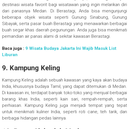
destinasi wisata favorit bagi wisatawan yang ingin melarikan diri
dari panasnya Medan. Di Berastagi, Anda bisa mengunjungi
beberapa objek wisata seperti Gunung Sinabung, Gunung
Sibayak, serta pasar buah Berastagi yang menawarkan berbagai
buah segar khas daerah pegunungan. Anda juga bisa menikmati
pemandian air panas alami di sekitar kawasan Berastagi.
Baca juga :
9 Wisata Budaya Jakarta Ini Wajib Masuk List
Liburan
9. Kampung Keling
Kampung Keling adalah sebuah kawasan yang kaya akan budaya
India, khususnya budaya Tamil, yang dapat ditemukan di Medan.
Di kawasan ini, terdapat banyak toko-toko yang menjual berbagai
barang khas India, seperti kain sari, rempah-rempah, serta
perhiasan. Kampung Keling juga menjadi tempat yang tepat
untuk menikmati kuliner India, seperti roti cane, teh tarik, dan
berbagai hidangan pedas lainnya.