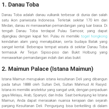
1. Danau Toba
Danau Toba adalah danau vulkanik terbesar di dunia dan salah
satu ikon pariwisata Indonesia. Terletak sekitar 170 km dari
Medan, danau ini menawarkan pemandangan yang luar biasa. Di
tengah Danau Toba terdapat Pulau Samosir, yang dapat
dijangkau dengan kapal feri. Pulau ini memiliki
togel hongkong
keindahan alam yang menakjubkan, serta budaya Batak yang
sangat kental. Beberapa tempat wisata di sekitar Danau Toba
termasuk Air Terjun Sipiso-piso dan Bukit Holbung yang
menawarkan pemandangan indah dari atas bukit.
2. Maimun Palace (Istana Maimun)
Istana Maimun merupakan istana kesultanan Deli yang dibangun
pada tahun 1888 oleh Sultan Deli, Sultan Mahmud Al Rasyid.
Istana ini memiliki arsitektur yang sangat unik, dengan perpaduan
gaya Melayu, Arab, Spanyol, dan India. Saat berkunjung ke Istana
Maimun, Anda dapat merasakan nuansa kerajaan dan sejarah
panjang Kesultanan Deli. Pengunjung bisa berkeliling di dalam