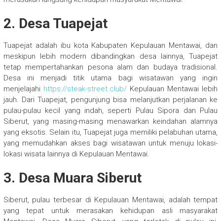
2.
Desa Tuapejat
Tuapejat adalah ibu kota Kabupaten Kepulauan Mentawai, dan
meskipun lebih modern dibandingkan desa lainnya, Tuapejat
tetap mempertahankan pesona alam dan budaya tradisional.
Desa ini menjadi titik utama bagi wisatawan yang ingin
menjelajahi
https://steak-street.club/
Kepulauan Mentawai lebih
jauh. Dari Tuapejat, pengunjung bisa melanjutkan perjalanan ke
pulau-pulau kecil yang indah, seperti Pulau Sipora dan Pulau
Siberut, yang masing-masing menawarkan keindahan alamnya
yang eksotis. Selain itu, Tuapejat juga memiliki pelabuhan utama,
yang memudahkan akses bagi wisatawan untuk menuju lokasi-
lokasi wisata lainnya di Kepulauan Mentawai.
3.
Desa Muara Siberut
Siberut, pulau terbesar di Kepulauan Mentawai, adalah tempat
yang tepat untuk merasakan kehidupan asli masyarakat