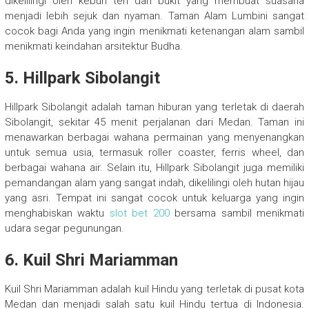
dikelilingi oleh kebun teh dan bukit yang membuat suasana
menjadi lebih sejuk dan nyaman. Taman Alam Lumbini sangat
cocok bagi Anda yang ingin menikmati ketenangan alam sambil
menikmati keindahan arsitektur Budha.
5. Hillpark Sibolangit
Hillpark Sibolangit adalah taman hiburan yang terletak di daerah
Sibolangit, sekitar 45 menit perjalanan dari Medan. Taman ini
menawarkan berbagai wahana permainan yang menyenangkan
untuk semua usia, termasuk roller coaster, ferris wheel, dan
berbagai wahana air. Selain itu, Hillpark Sibolangit juga memiliki
pemandangan alam yang sangat indah, dikelilingi oleh hutan hijau
yang asri. Tempat ini sangat cocok untuk keluarga yang ingin
menghabiskan waktu
slot bet 200
bersama sambil menikmati
udara segar pegunungan.
6. Kuil Shri Mariamman
Kuil Shri Mariamman adalah kuil Hindu yang terletak di pusat kota
Medan dan menjadi salah satu kuil Hindu tertua di Indonesia.