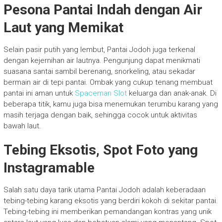
Pesona Pantai Indah dengan Air
Laut yang Memikat
Selain pasir putih yang lembut, Pantai Jodoh juga terkenal
dengan kejernihan air lautnya. Pengunjung dapat menikmati
suasana santai sambil berenang, snorkeling, atau sekadar
bermain air di tepi pantai. Ombak yang cukup tenang membuat
pantai ini aman untuk
Spaceman Slot
keluarga dan anak-anak. Di
beberapa titik, kamu juga bisa menemukan terumbu karang yang
masih terjaga dengan baik, sehingga cocok untuk aktivitas
bawah laut.
Tebing Eksotis, Spot Foto yang
Instagramable
Salah satu daya tarik utama Pantai Jodoh adalah keberadaan
tebing-tebing karang eksotis yang berdiri kokoh di sekitar pantai.
Tebing-tebing ini memberikan pemandangan kontras yang unik