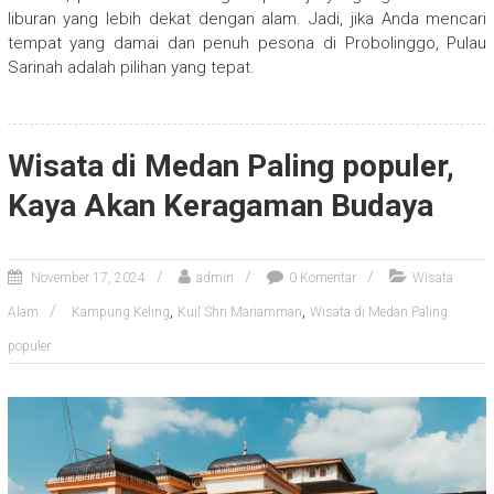
liburan yang lebih dekat dengan alam. Jadi, jika Anda mencari
tempat yang damai dan penuh pesona di Probolinggo, Pulau
Sarinah adalah pilihan yang tepat.
Wisata di Medan Paling populer,
Kaya Akan Keragaman Budaya
November 17, 2024
admin
0 Komentar
Wisata
,
,
Alam
Kampung Keling
Kuil Shri Mariamman
Wisata di Medan Paling
populer