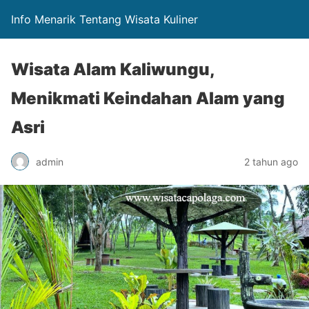
Info Menarik Tentang Wisata Kuliner
Wisata Alam Kaliwungu,
Menikmati Keindahan Alam yang
Asri
admin
2 tahun ago