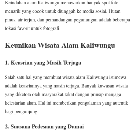
Keindahan alam Kaliwungu menawarkan banyak spot foto
menarik yang cocok untuk diunggah ke media sosial. Hutan
pinus, air terjun, dan pemandangan pegunungan adalah beberapa
lokasi favorit untuk fotografi.
Keunikan Wisata Alam Kaliwungu
1. Keasrian yang Masih Terjaga
Salah satu hal yang membuat wisata alam Kaliwungu istimewa
adalah keasriannya yang masih terjaga. Banyak kawasan wisata
yang dikelola oleh masyarakat lokal dengan prinsip menjaga
kelestarian alam. Hal ini memberikan pengalaman yang autentik
bagi pengunjung.
2. Suasana Pedesaan yang Damai