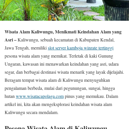
Wisata Alam Kaliwungu, Menikmati Keindahan Alam yang
Asri –
Kaliwungu, sebuah kecamatan di Kabupaten Kendal,
Jawa Tengah, memiliki
slot server kamboja winrate tertinggi
pesona wisata alam yang memikat. Terletak di kaki Gunung
Ungaran, kawasan ini menawarkan keindahan yang asri, udara
segar, dan berbagai destinasi wisata menarik yang layak dijelajahi.
Beragam tempat wisata alam di Kaliwungu menyuguhkan
pengalaman berbeda, mulai dari pegunungan, sungai, hingga
hutan
www.wisatacapolaga.com
pinus yang memukau. Dalam
artikel ini, kita akan mengeksplorasi keindahan wisata alam
Kaliwungu secara mendalam.
Pesona Wisata Alam di Kaliwungu