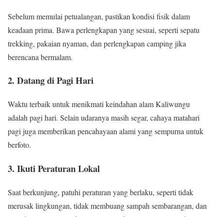
Sebelum memulai petualangan, pastikan kondisi fisik dalam
keadaan prima. Bawa perlengkapan yang sesuai, seperti sepatu
trekking, pakaian nyaman, dan perlengkapan camping jika
berencana bermalam.
2. Datang di Pagi Hari
Waktu terbaik untuk menikmati keindahan alam Kaliwungu
adalah pagi hari. Selain udaranya masih segar, cahaya matahari
pagi juga memberikan pencahayaan alami yang sempurna untuk
berfoto.
3. Ikuti Peraturan Lokal
Saat berkunjung, patuhi peraturan yang berlaku, seperti tidak
merusak lingkungan, tidak membuang sampah sembarangan, dan