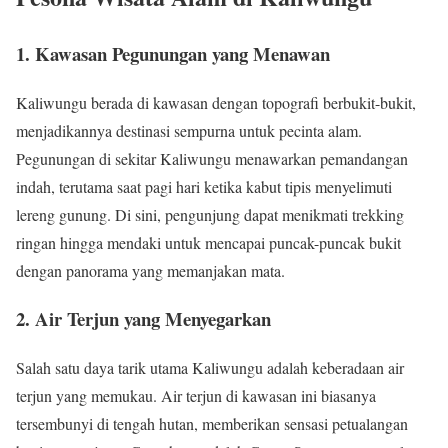
1. Kawasan Pegunungan yang Menawan
Kaliwungu berada di kawasan dengan topografi berbukit-bukit,
menjadikannya destinasi sempurna untuk pecinta alam.
Pegunungan di sekitar Kaliwungu menawarkan pemandangan
indah, terutama saat pagi hari ketika kabut tipis menyelimuti
lereng gunung. Di sini, pengunjung dapat menikmati trekking
ringan hingga mendaki untuk mencapai puncak-puncak bukit
dengan panorama yang memanjakan mata.
2. Air Terjun yang Menyegarkan
Salah satu daya tarik utama Kaliwungu adalah keberadaan air
terjun yang memukau. Air terjun di kawasan ini biasanya
tersembunyi di tengah hutan, memberikan sensasi petualangan