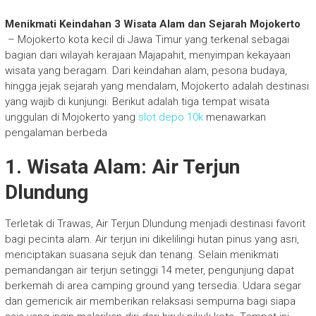
Menikmati Keindahan 3 Wisata Alam dan Sejarah Mojokerto
– Mojokerto kota kecil di Jawa Timur yang terkenal sebagai
bagian dari wilayah kerajaan Majapahit, menyimpan kekayaan
wisata yang beragam. Dari keindahan alam, pesona budaya,
hingga jejak sejarah yang mendalam, Mojokerto adalah destinasi
yang wajib di kunjungi. Berikut adalah tiga tempat wisata
unggulan di Mojokerto yang
slot depo 10k
menawarkan
pengalaman berbeda
1.
Wisata Alam: Air Terjun
Dlundung
Terletak di Trawas, Air Terjun Dlundung menjadi destinasi favorit
bagi pecinta alam. Air terjun ini dikelilingi hutan pinus yang asri,
menciptakan suasana sejuk dan tenang. Selain menikmati
pemandangan air terjun setinggi 14 meter, pengunjung dapat
berkemah di area camping ground yang tersedia. Udara segar
dan gemericik air memberikan relaksasi sempurna bagi siapa