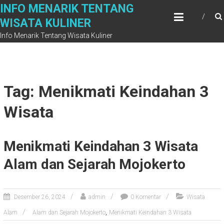
Skip
INFO MENARIK TENTANG
to
WISATA KULINER
content
Info Menarik Tentang Wisata Kuliner
Tag: Menikmati Keindahan 3
Wisata
Menikmati Keindahan 3 Wisata
Alam dan Sejarah Mojokerto
Desember 26, 2024
admin
0 Komentar
Wisata
,
Alam
Alam dan Sejarah Mojokerto
Menikmati Keindahan 3 Wisata