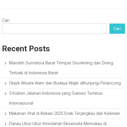
Cari
Cari
Recent Posts
Mandeh Sumatera Barat Tempat Snorkeling dan Diving
Terbaik di Indonesia Barat
Objek Wisata Alam dan Budaya Wajib diKunjungi Pelancong
5 Kuliner Jalanan Indonesia yang Sukses Tembus
Internasional
Makanan Viral di Bekasi 2025 Enak Terjangkau dan Kekinian
Danau Ubur-Ubur Keindahan Ekowisata Memukau di