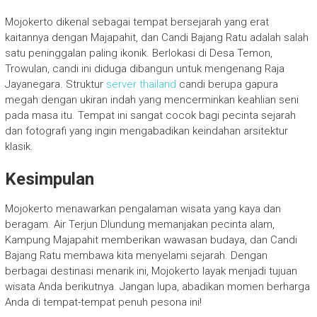
Mojokerto dikenal sebagai tempat bersejarah yang erat
kaitannya dengan Majapahit, dan Candi Bajang Ratu adalah salah
satu peninggalan paling ikonik. Berlokasi di Desa Temon,
Trowulan, candi ini diduga dibangun untuk mengenang Raja
Jayanegara. Struktur
server thailand
candi berupa gapura
megah dengan ukiran indah yang mencerminkan keahlian seni
pada masa itu. Tempat ini sangat cocok bagi pecinta sejarah
dan fotografi yang ingin mengabadikan keindahan arsitektur
klasik.
Kesimpulan
Mojokerto menawarkan pengalaman wisata yang kaya dan
beragam. Air Terjun Dlundung memanjakan pecinta alam,
Kampung Majapahit memberikan wawasan budaya, dan Candi
Bajang Ratu membawa kita menyelami sejarah. Dengan
berbagai destinasi menarik ini, Mojokerto layak menjadi tujuan
wisata Anda berikutnya. Jangan lupa, abadikan momen berharga
Anda di tempat-tempat penuh pesona ini!