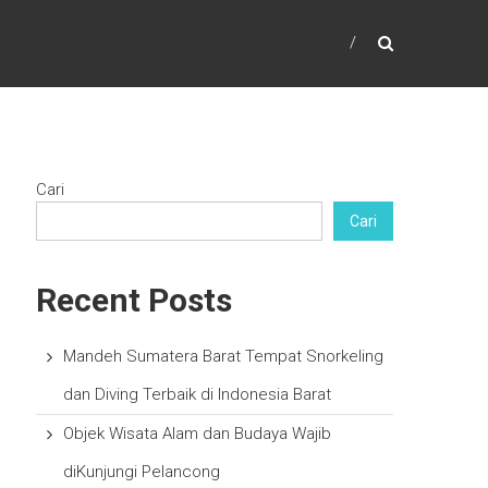
Cari
Cari
Recent Posts
Mandeh Sumatera Barat Tempat Snorkeling
dan Diving Terbaik di Indonesia Barat
Objek Wisata Alam dan Budaya Wajib
diKunjungi Pelancong