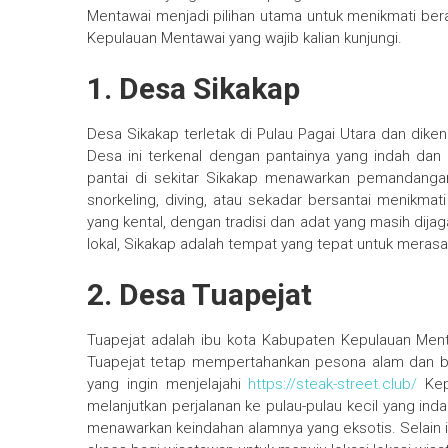
Mentawai menjadi pilihan utama untuk menikmati bera
Kepulauan Mentawai yang wajib kalian kunjungi.
1.
Desa Sikakap
Desa Sikakap terletak di Pulau Pagai Utara dan dike
Desa ini terkenal dengan pantainya yang indah dan
pantai di sekitar Sikakap menawarkan pemandangan
snorkeling, diving, atau sekadar bersantai menikmati
yang kental, dengan tradisi dan adat yang masih dija
lokal, Sikakap adalah tempat yang tepat untuk mera
2.
Desa Tuapejat
Tuapejat adalah ibu kota Kabupaten Kepulauan Ment
Tuapejat tetap mempertahankan pesona alam dan buda
yang ingin menjelajahi
https://steak-street.club/
Kepu
melanjutkan perjalanan ke pulau-pulau kecil yang ind
menawarkan keindahan alamnya yang eksotis. Selain 