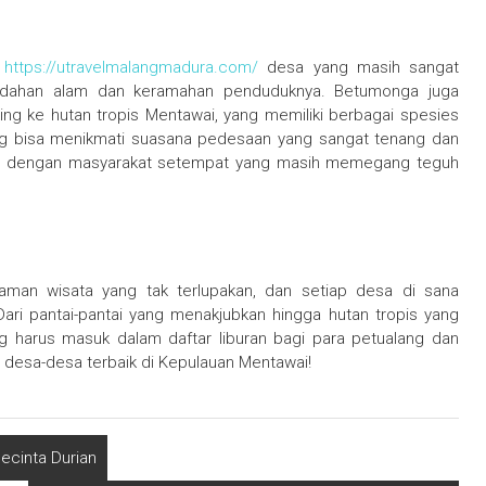
h
https://utravelmalangmadura.com/
desa yang masih sangat
keindahan alam dan keramahan penduduknya. Betumonga juga
ng ke hutan tropis Mentawai, yang memiliki berbagai spesies
jung bisa menikmati suasana pedesaan yang sangat tenang dan
ngsung dengan masyarakat setempat yang masih memegang teguh
man wisata yang tak terlupakan, dan setiap desa di sana
ari pantai-pantai yang menakjubkan hingga hutan tropis yang
ng harus masuk dalam daftar liburan bagi para petualang dan
hi desa-desa terbaik di Kepulauan Mentawai!
ecinta Durian