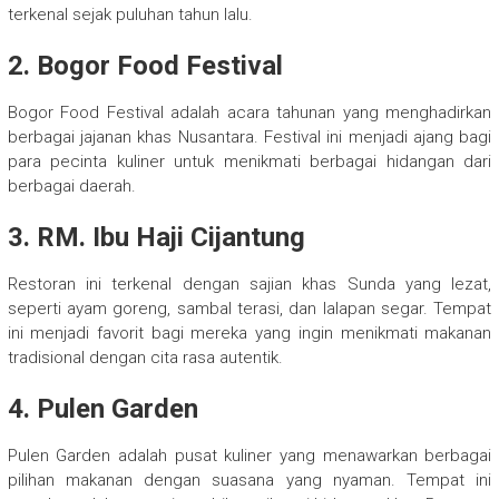
terkenal sejak puluhan tahun lalu.
2. Bogor Food Festival
Bogor Food Festival adalah acara tahunan yang menghadirkan
berbagai jajanan khas Nusantara. Festival ini menjadi ajang bagi
para pecinta kuliner untuk menikmati berbagai hidangan dari
berbagai daerah.
3. RM. Ibu Haji Cijantung
Restoran ini terkenal dengan sajian khas Sunda yang lezat,
seperti ayam goreng, sambal terasi, dan lalapan segar. Tempat
ini menjadi favorit bagi mereka yang ingin menikmati makanan
tradisional dengan cita rasa autentik.
4. Pulen Garden
Pulen Garden adalah pusat kuliner yang menawarkan berbagai
pilihan makanan dengan suasana yang nyaman. Tempat ini