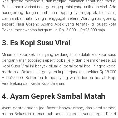
Nasi goreng memang sudah menjadi makanan sehari-hari, tapi di
Bekasi hadir variasi nasi goreng spesial yang unik dan viral. Ada
nasi goreng dengan tambahan topping ayam geprek, telur asin,
dan sambal matah yang menggugah selera. Warung nasi goreng
seperti Nasi Goreng Abang Adek yang terletak di pusat kota
Bekasi menawarkan harga mulai Rp15.000 – Rp25.000 saja.
3. Es Kopi Susu Viral
Minuman kopi kekinian yang sedang hits adalah es kopi susu
dengan varian topping seperti boba, jelly, dan cream cheese. Es
Kopi Susu Viral ini banyak dijual di gerai-gerai kecil hingga kedai
modern di Bekasi. Harganya cukup terjangkau, sekitar Rp18.000
– Rp25.000. Beberapa tempat yang wajib dicoba adalah Kopi
Viral Bekasi dan Kedai Kopi Jalanan.
4. Ayam Geprek Sambal Matah
Ayam geprek sudah jadi favorit banyak orang, dan versi sambal
matah Bekasi ini menambah sensasi pedas yang segar. Paket