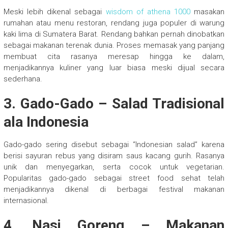
Meski lebih dikenal sebagai
wisdom of athena 1000
masakan
rumahan atau menu restoran, rendang juga populer di warung
kaki lima di Sumatera Barat. Rendang bahkan pernah dinobatkan
sebagai makanan terenak dunia. Proses memasak yang panjang
membuat cita rasanya meresap hingga ke dalam,
menjadikannya kuliner yang luar biasa meski dijual secara
sederhana.
3. Gado-Gado – Salad Tradisional
ala Indonesia
Gado-gado sering disebut sebagai “Indonesian salad” karena
berisi sayuran rebus yang disiram saus kacang gurih. Rasanya
unik dan menyegarkan, serta cocok untuk vegetarian.
Popularitas gado-gado sebagai street food sehat telah
menjadikannya dikenal di berbagai festival makanan
internasional.
4. Nasi Goreng – Makanan