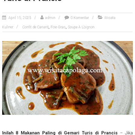
April 15, 2025
admin
0 Komentar
Wisata
,
,
Kuliner
Confit de Canard
Foie Gras
Soupe A L’oignon
Inilah 8 Makanan Paling di Gemari Turis di Prancis
– Jika