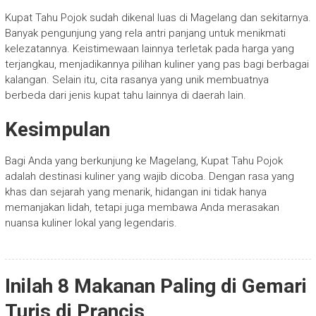
Kupat Tahu Pojok sudah dikenal luas di Magelang dan sekitarnya.
Banyak pengunjung yang rela antri panjang untuk menikmati
kelezatannya. Keistimewaan lainnya terletak pada harga yang
terjangkau, menjadikannya pilihan kuliner yang pas bagi berbagai
kalangan. Selain itu, cita rasanya yang unik membuatnya
berbeda dari jenis kupat tahu lainnya di daerah lain.
Kesimpulan
Bagi Anda yang berkunjung ke Magelang, Kupat Tahu Pojok
adalah destinasi kuliner yang wajib dicoba. Dengan rasa yang
khas dan sejarah yang menarik, hidangan ini tidak hanya
memanjakan lidah, tetapi juga membawa Anda merasakan
nuansa kuliner lokal yang legendaris.
Inilah 8 Makanan Paling di Gemari
Turis di Prancis