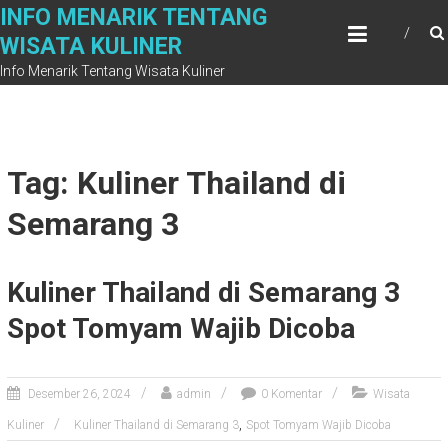
Skip
INFO MENARIK TENTANG
to
WISATA KULINER
content
Info Menarik Tentang Wisata Kuliner
Tag: Kuliner Thailand di
Semarang 3
Kuliner Thailand di Semarang 3
Spot Tomyam Wajib Dicoba
Desember 26, 2024
admin
0 Komentar
Wisata
,
Kuliner
Kuliner Thailand di Semarang 3
Spot Tomyam Wajib Dicoba