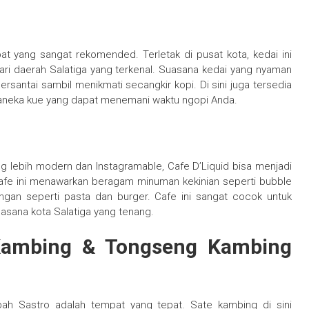
at yang sangat rekomended. Terletak di pusat kota, kedai ini
dari daerah Salatiga yang terkenal. Suasana kedai yang nyaman
santai sambil menikmati secangkir kopi. Di sini juga tersedia
n aneka kue yang dapat menemani waktu ngopi Anda.
 lebih modern dan Instagramable, Cafe D’Liquid bisa menjadi
, cafe ini menawarkan beragam minuman kekinian seperti bubble
ngan seperti pasta dan burger. Cafe ini sangat cocok untuk
sana kota Salatiga yang tenang.
Kambing & Tongseng Kambing
ah Sastro adalah tempat yang tepat. Sate kambing di sini