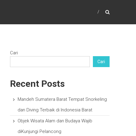
Cari
Cari
Recent Posts
Mandeh Sumatera Barat Tempat Snorkeling
dan Diving Terbaik di Indonesia Barat
Objek Wisata Alam dan Budaya Wajib
diKunjungi Pelancong