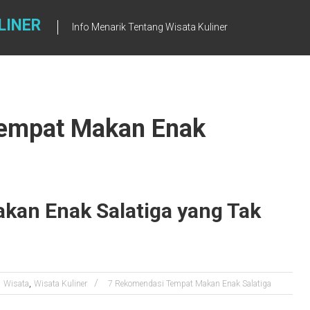
LINER
Info Menarik Tentang Wisata Kuliner
Tempat Makan Enak
kan Enak Salatiga yang Tak
,
Wisata
Wisata Kuliner
7 Rekomendasi Tempat Makan Enak Salatiga