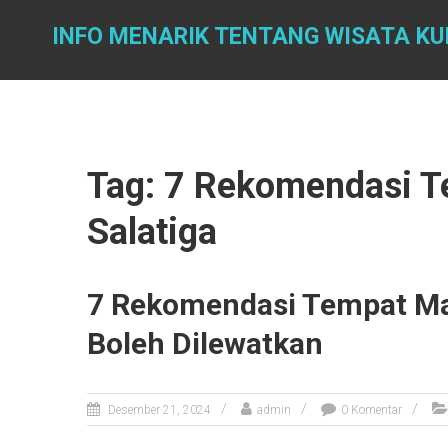
Skip
to
INFO MENARIK TENTANG WISATA KU
content
Tag: 7 Rekomendasi 
Salatiga
7 Rekomendasi Tempat Ma
Boleh Dilewatkan
Desember 21, 2024
admin
0 Komentar