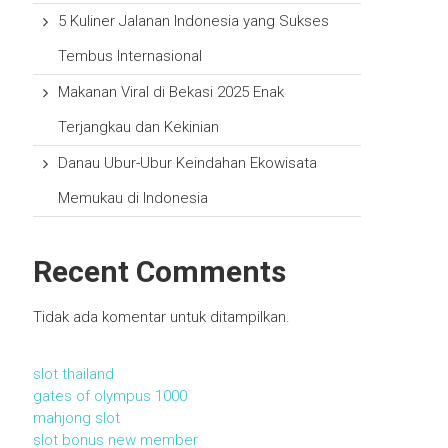
5 Kuliner Jalanan Indonesia yang Sukses
Tembus Internasional
Makanan Viral di Bekasi 2025 Enak
Terjangkau dan Kekinian
Danau Ubur-Ubur Keindahan Ekowisata
Memukau di Indonesia
Recent Comments
Tidak ada komentar untuk ditampilkan.
slot thailand
gates of olympus 1000
mahjong slot
slot bonus new member