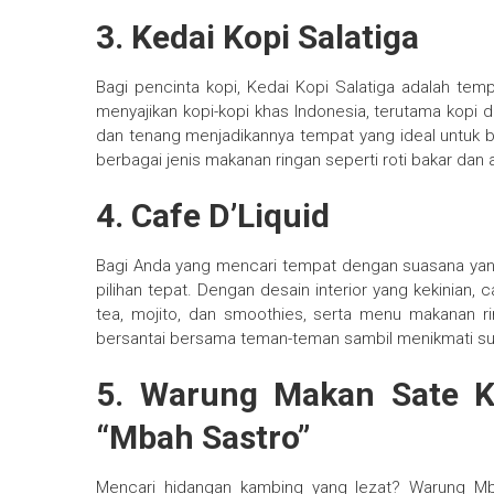
3. Kedai Kopi Salatiga
Bagi pencinta kopi, Kedai Kopi Salatiga adalah temp
menyajikan kopi-kopi khas Indonesia, terutama kopi 
dan tenang menjadikannya tempat yang ideal untuk ber
berbagai jenis makanan ringan seperti roti bakar da
4. Cafe D’Liquid
Bagi Anda yang mencari tempat dengan suasana yang
pilihan tepat. Dengan desain interior yang kekinian
tea, mojito, dan smoothies, serta menu makanan ri
bersantai bersama teman-teman sambil menikmati sua
5. Warung Makan Sate 
“Mbah Sastro”
Mencari hidangan kambing yang lezat? Warung Mb