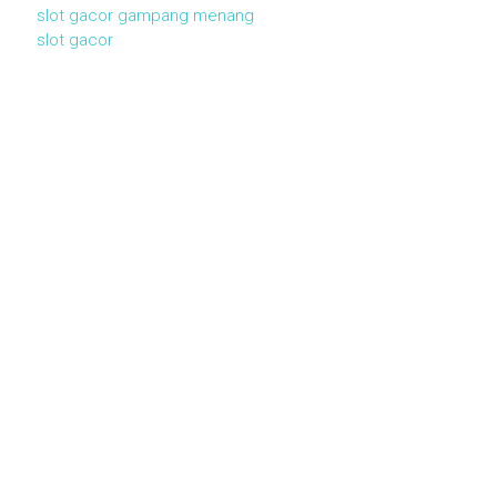
slot gacor gampang menang
slot gacor