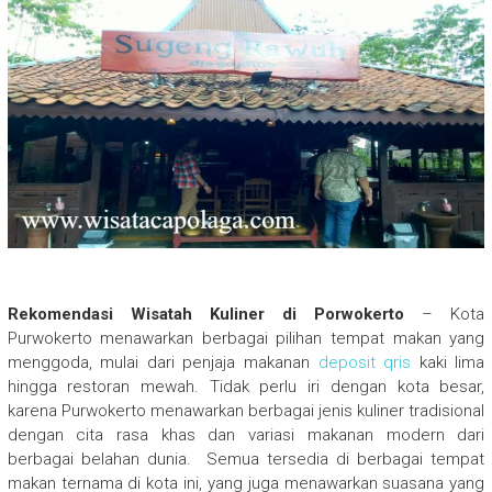
Rekomendasi Wisatah Kuliner di Porwokerto
– Kota
Purwokerto menawarkan berbagai pilihan tempat makan yang
menggoda, mulai dari penjaja makanan
deposit qris
kaki lima
hingga restoran mewah. Tidak perlu iri dengan kota besar,
karena Purwokerto menawarkan berbagai jenis kuliner tradisional
dengan cita rasa khas dan variasi makanan modern dari
berbagai belahan dunia. Semua tersedia di berbagai tempat
makan ternama di kota ini, yang juga menawarkan suasana yang