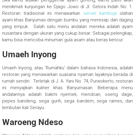
Jika kamu adalah penggemar ayam goreng, kamu pasti akan
menikmati kunjungan ke Djago Jowo di Jl. Gelora Indah No. 1.
Restoran tradisional ini menawarkan
server kamboja
olahan
ayam khas Banyumas dengan bumbu yang meresap dan daging
yang empuk. Salah satu menu andalan mereka adalah ayam
nusantara dengan ukuran yang cukup besar. Sebagai pelengkap,
kamu bisa mencoba minuman gula asam atau beras kencur.
Umaeh Inyong
Umaeh Inyong, atau ‘Rumahku’ dalam bahasa Indonesia, adalah
restoran yang menawarkan suasana nyaman layaknya berada di
rumah sendiri. Terletak di J. A. Yani No. 74, Purwokerto, restoran
ini menyajikan kuliner khas Banyumasan. Beberapa menu
andalannya adalah bakmi nyemek, mendoan, oseng dage,
pepes bandeng, sega gurih, sega bandem, sega rames, dan
lembutan kali Serayu.
Waroeng Ndeso