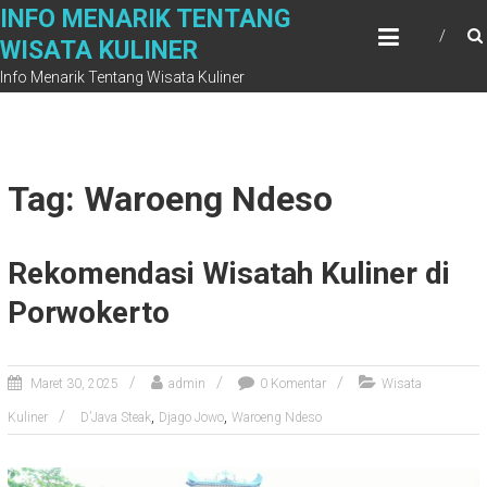
Skip
INFO MENARIK TENTANG
to
WISATA KULINER
content
Info Menarik Tentang Wisata Kuliner
Tag: Waroeng Ndeso
Rekomendasi Wisatah Kuliner di
Porwokerto
Maret 30, 2025
admin
0 Komentar
Wisata
,
,
Kuliner
D’Java Steak
Djago Jowo
Waroeng Ndeso