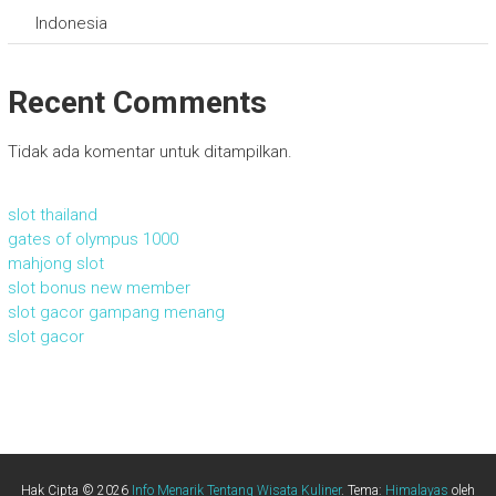
Indonesia
Recent Comments
Tidak ada komentar untuk ditampilkan.
slot thailand
gates of olympus 1000
mahjong slot
slot bonus new member
slot gacor gampang menang
slot gacor
Hak Cipta © 2026
Info Menarik Tentang Wisata Kuliner
. Tema:
Himalayas
oleh