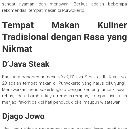
sangat nyaman dan menawan. Berikut adalah beberapa
rekomendasi tempat makan di Purwokerto:
Tempat Makan Kuliner
Tradisional dengan Rasa yang
Nikmat
D’Java Steak
Bagi para penggemar menu
steak
, D’Java Steak di JL. Kranji No.
28 adalah tempat makan di Purwokerto yang harus dikunjungi.
Menawarkan menu
steak
lengkap dengan kentang tumbuk, sayur
rebus, dan bumbu kaya rempah-rempah, tempat ini telah
menjadi favorit baik di hati penduduk lokal maupun wisatawan.
Djago Jowo