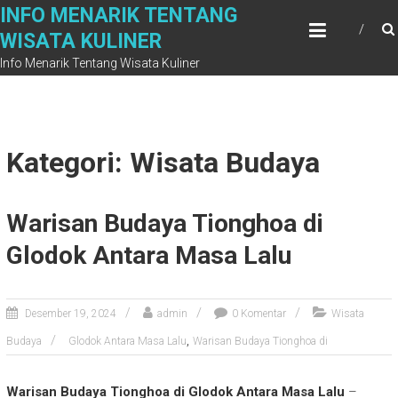
Skip
INFO MENARIK TENTANG
to
WISATA KULINER
content
Info Menarik Tentang Wisata Kuliner
Kategori: Wisata Budaya
Warisan Budaya Tionghoa di
Glodok Antara Masa Lalu
Desember 19, 2024
admin
0 Komentar
Wisata
,
Budaya
Glodok Antara Masa Lalu
Warisan Budaya Tionghoa di
Warisan Budaya Tionghoa di Glodok Antara Masa Lalu
–