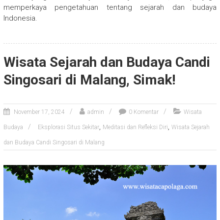
memperkaya pengetahuan tentang sejarah dan budaya
Indonesia.
Wisata Sejarah dan Budaya Candi
Singosari di Malang, Simak!
November 17, 2024
admin
0 Komentar
Wisata
,
,
Budaya
Eksplorasi Situs Sekitar
Meditasi dan Refleksi Diri
Wisata Sejarah
dan Budaya Candi Singosari di Malang