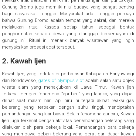
mendaki atau sekadar menikmati pemandangan dari puncaknya.
Gunung Bromo juga memiliki nilai budaya yang sangat penting
bagi masyarakat Tengger. Masyarakat adat Tengger percaya
bahwa Gunung Bromo adalah tempat yang sakral, dan mereka
melakukan ritual Kasada setiap tahun sebagai bentuk
penghormatan kepada dewa yang dianggap bersemayam di
gunung ini. Ritual ini menarik banyak wisatawan yang ingin
menyaksikan prosesi adat tersebut.
2. Kawah Ijen
Kawah Ijen, yang terletak di perbatasan Kabupaten Banyuwangi
dan Bondowoso,
gates of olympus slot
adalah salah satu objek
wisata alam yang menakjubkan di Jawa Timur. Kawah Ijen
terkenal dengan fenomena “api biru” yang langka, yang dapat
dilihat saat malam hari. Api biru ini terjadi akibat reaksi gas
belerang yang terbakar dengan suhu tinggi, menciptakan
pemandangan yang luar biasa. Selain fenomena api biru, Kawah
Ijen juga terkenal dengan aktivitas penambangan belerang yang
dilakukan oleh para pekerja lokal. Pemandangan para pekerja
yang membawa beban belerang yang berat dari dasar kawah