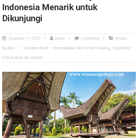
Indonesia Menarik untuk
Dikunjungi
November 17, 2024
admin
0 Komentar
Wisata
,
Budaya
Sumatera Barat – Minangkabau dan Rumah Gadang
Yogyakarta –
Kota Budaya dan Keraton