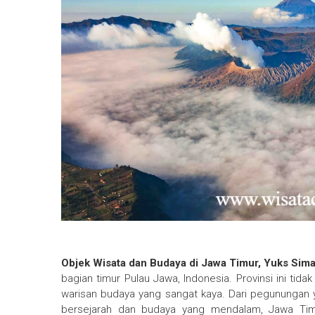
Objek Wisata dan Budaya di Jawa Timur, Yuks Sim
bagian timur Pulau Jawa, Indonesia. Provinsi ini tid
warisan budaya yang sangat kaya. Dari pegunungan 
bersejarah dan budaya yang mendalam, Jawa Tim