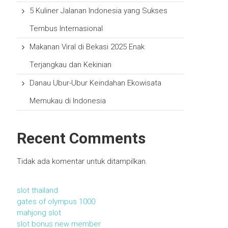
5 Kuliner Jalanan Indonesia yang Sukses
Tembus Internasional
Makanan Viral di Bekasi 2025 Enak
Terjangkau dan Kekinian
Danau Ubur-Ubur Keindahan Ekowisata
Memukau di Indonesia
Recent Comments
Tidak ada komentar untuk ditampilkan.
slot thailand
gates of olympus 1000
mahjong slot
slot bonus new member