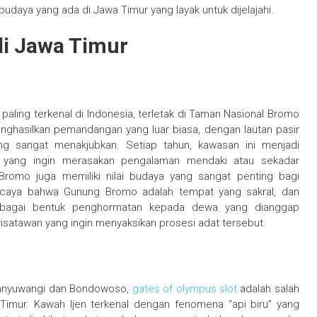
budaya yang ada di Jawa Timur yang layak untuk dijelajahi.
di Jawa Timur
aling terkenal di Indonesia, terletak di Taman Nasional Bromo
ghasilkan pemandangan yang luar biasa, dengan lautan pasir
ng sangat menakjubkan. Setiap tahun, kawasan ini menjadi
wan yang ingin merasakan pengalaman mendaki atau sekadar
romo juga memiliki nilai budaya yang sangat penting bagi
rcaya bahwa Gunung Bromo adalah tempat yang sakral, dan
sebagai bentuk penghormatan kepada dewa yang dianggap
wisatawan yang ingin menyaksikan prosesi adat tersebut.
 Banyuwangi dan Bondowoso,
gates of olympus slot
adalah salah
Timur. Kawah Ijen terkenal dengan fenomena “api biru” yang