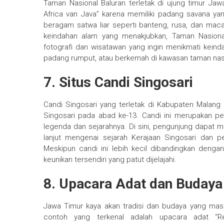
Taman Nasional Baluran terletak di ujung timur Jawa
Africa van Java” karena memiliki padang savana yan
beragam satwa liar seperti banteng, rusa, dan maca
keindahan alam yang menakjubkan, Taman Nasional
fotografi dan wisatawan yang ingin menikmati keindah
padang rumput, atau berkemah di kawasan taman nasio
7. Situs Candi Singosari
Candi Singosari yang terletak di Kabupaten Malang 
Singosari pada abad ke-13. Candi ini merupakan pe
legenda dan sejarahnya. Di sini, pengunjung dapat m
lanjut mengenai sejarah Kerajaan Singosari dan
Meskipun candi ini lebih kecil dibandingkan denga
keunikan tersendiri yang patut dijelajahi.
8. Upacara Adat dan Budaya
Jawa Timur kaya akan tradisi dan budaya yang masih
contoh yang terkenal adalah upacara adat “R