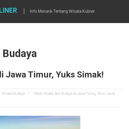
LINER
Info Menarik Tentang Wisata Kuliner
n Budaya
i Jawa Timur, Yuks Simak!
,
Wisata Budaya
Objek Wisata dan Budaya di Jawa Timur
Situs Candi