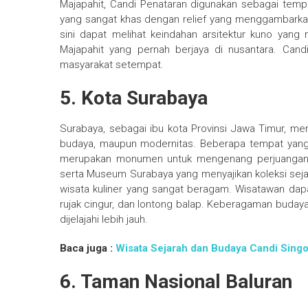
Majapahit, Candi Penataran digunakan sebagai tempa
yang sangat khas dengan relief yang menggambarkan 
sini dapat melihat keindahan arsitektur kuno yan
Majapahit yang pernah berjaya di nusantara. Cand
masyarakat setempat.
5. Kota Surabaya
Surabaya, sebagai ibu kota Provinsi Jawa Timur, memi
budaya, maupun modernitas. Beberapa tempat yang w
merupakan monumen untuk mengenang perjuangan 
serta Museum Surabaya yang menyajikan koleksi sejara
wisata kuliner yang sangat beragam. Wisatawan dap
rujak cingur, dan lontong balap. Keberagaman buday
dijelajahi lebih jauh.
Baca juga :
Wisata Sejarah dan Budaya Candi Singos
6. Taman Nasional Baluran