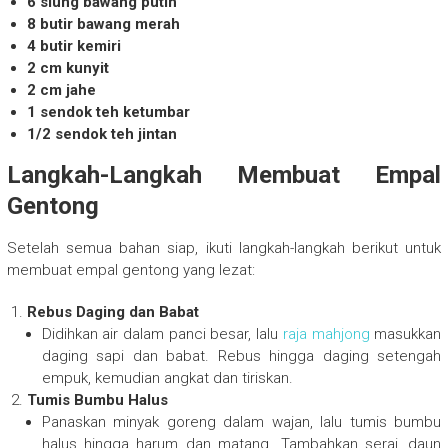
6 siung bawang putih
8 butir bawang merah
4 butir kemiri
2 cm kunyit
2 cm jahe
1 sendok teh ketumbar
1/2 sendok teh jintan
Langkah-Langkah Membuat Empal
Gentong
Setelah semua bahan siap, ikuti langkah-langkah berikut untuk
membuat empal gentong yang lezat:
Rebus Daging dan Babat
Didihkan air dalam panci besar, lalu
raja mahjong
masukkan
daging sapi dan babat. Rebus hingga daging setengah
empuk, kemudian angkat dan tiriskan.
Tumis Bumbu Halus
Panaskan minyak goreng dalam wajan, lalu tumis bumbu
halus hingga harum dan matang. Tambahkan serai, daun