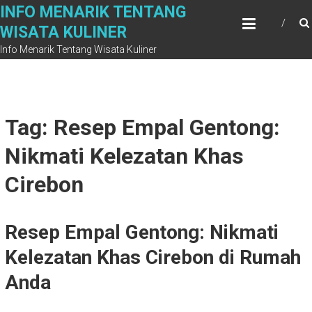
Skip
INFO MENARIK TENTANG
to
WISATA KULINER
content
Info Menarik Tentang Wisata Kuliner
Tag: Resep Empal Gentong:
Nikmati Kelezatan Khas
Cirebon
Resep Empal Gentong: Nikmati
Kelezatan Khas Cirebon di Rumah
Anda