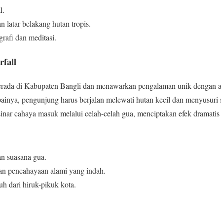
l.
latar belakang hutan tropis.
grafi dan meditasi.
fall
rada di Kabupaten Bangli dan menawarkan pengalaman unik dengan ai
inya, pengunjung harus berjalan melewati hutan kecil dan menyusuri 
, sinar cahaya masuk melalui celah-celah gua, menciptakan efek dramat
an suasana gua.
an pencahayaan alami yang indah.
h dari hiruk-pikuk kota.