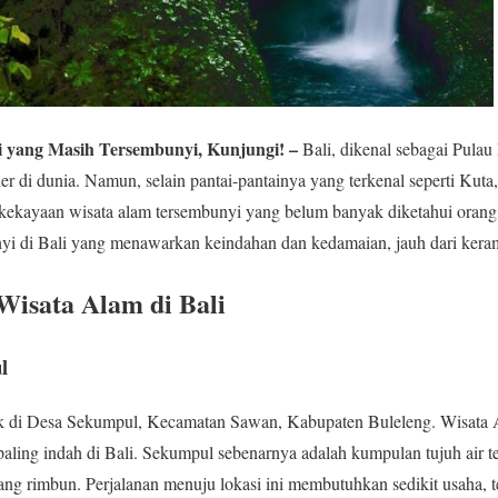
i yang Masih Tersembunyi, Kunjungi! –
Bali, dikenal sebagai Pulau
uler di dunia. Namun, selain pantai-pantainya yang terkenal seperti Ku
kekayaan wisata alam tersembunyi yang belum banyak diketahui orang.
yi di Bali yang menawarkan keindahan dan kedamaian, jauh dari keram
Wisata Alam di Bali
l
ak di Desa Sekumpul, Kecamatan Sawan, Kabupaten Buleleng. Wisata A
n paling indah di Bali. Sekumpul sebenarnya adalah kumpulan tujuh air t
ang rimbun. Perjalanan menuju lokasi ini membutuhkan sedikit usaha, t