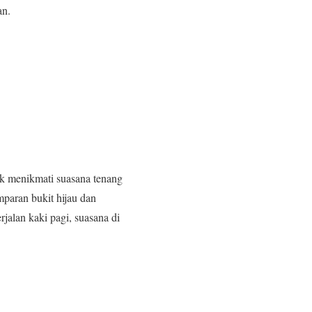
an.
k menikmati suasana tenang
mparan bukit hijau dan
jalan kaki pagi, suasana di