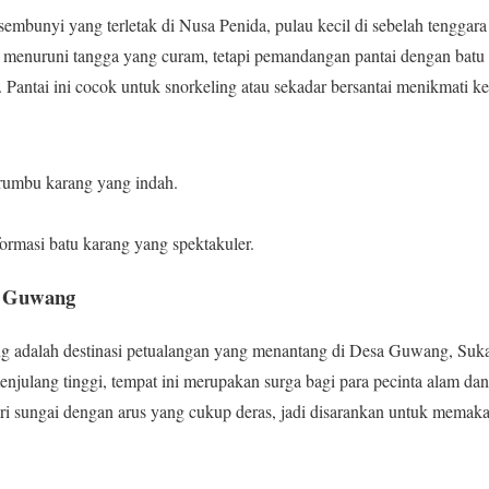
rsembunyi yang terletak di Nusa Penida, pulau kecil di sebelah tenggar
us menuruni tangga yang curam, tetapi pemandangan pantai dengan bat
a. Pantai ini cocok untuk snorkeling atau sekadar bersantai menikmati k
terumbu karang yang indah.
rmasi batu karang yang spektakuler.
i Guwang
adalah destinasi petualangan yang menantang di Desa Guwang, Suka
njulang tinggi, tempat ini merupakan surga bagi para pecinta alam da
ri sungai dengan arus yang cukup deras, jadi disarankan untuk memaka