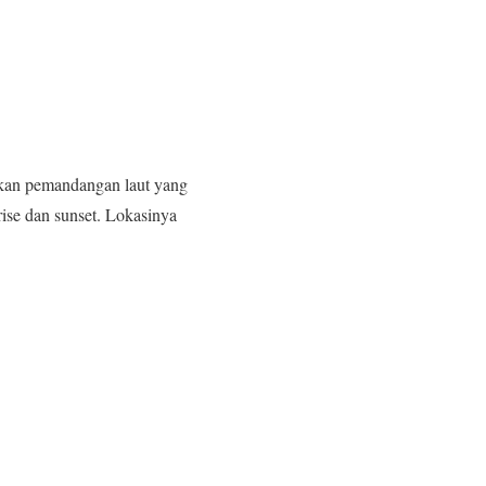
kan pemandangan laut yang
ise dan sunset. Lokasinya