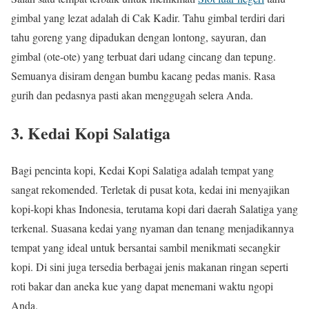
gimbal yang lezat adalah di Cak Kadir. Tahu gimbal terdiri dari
tahu goreng yang dipadukan dengan lontong, sayuran, dan
gimbal (ote-ote) yang terbuat dari udang cincang dan tepung.
Semuanya disiram dengan bumbu kacang pedas manis. Rasa
gurih dan pedasnya pasti akan menggugah selera Anda.
3. Kedai Kopi Salatiga
Bagi pencinta kopi, Kedai Kopi Salatiga adalah tempat yang
sangat rekomended. Terletak di pusat kota, kedai ini menyajikan
kopi-kopi khas Indonesia, terutama kopi dari daerah Salatiga yang
terkenal. Suasana kedai yang nyaman dan tenang menjadikannya
tempat yang ideal untuk bersantai sambil menikmati secangkir
kopi. Di sini juga tersedia berbagai jenis makanan ringan seperti
roti bakar dan aneka kue yang dapat menemani waktu ngopi
Anda.