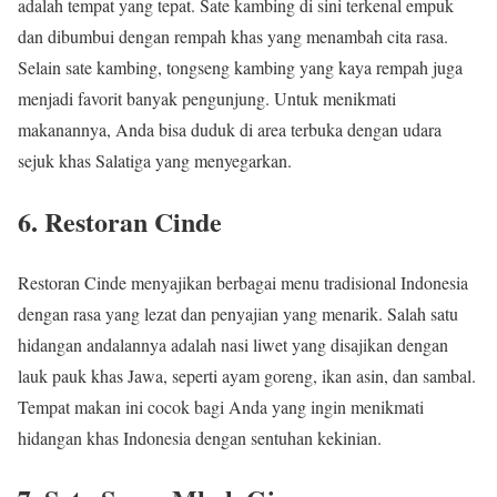
adalah tempat yang tepat. Sate kambing di sini terkenal empuk
dan dibumbui dengan rempah khas yang menambah cita rasa.
Selain sate kambing, tongseng kambing yang kaya rempah juga
menjadi favorit banyak pengunjung. Untuk menikmati
makanannya, Anda bisa duduk di area terbuka dengan udara
sejuk khas Salatiga yang menyegarkan.
6. Restoran Cinde
Restoran Cinde menyajikan berbagai menu tradisional Indonesia
dengan rasa yang lezat dan penyajian yang menarik. Salah satu
hidangan andalannya adalah nasi liwet yang disajikan dengan
lauk pauk khas Jawa, seperti ayam goreng, ikan asin, dan sambal.
Tempat makan ini cocok bagi Anda yang ingin menikmati
hidangan khas Indonesia dengan sentuhan kekinian.