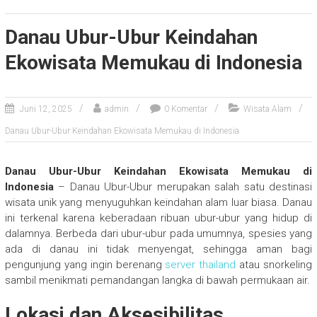
Danau Ubur-Ubur Keindahan
Ekowisata Memukau di Indonesia
Juni 12, 2025
admin
0 Komentar
Wisata Alam
Danau Ubur-Ubur Keindahan Ekowisata Memukau di Indonesia
Danau Ubur-Ubur Keindahan Ekowisata Memukau di
Indonesia
– Danau Ubur-Ubur merupakan salah satu destinasi
wisata unik yang menyuguhkan keindahan alam luar biasa. Danau
ini terkenal karena keberadaan ribuan ubur-ubur yang hidup di
dalamnya. Berbeda dari ubur-ubur pada umumnya, spesies yang
ada di danau ini tidak menyengat, sehingga aman bagi
pengunjung yang ingin berenang
server thailand
atau snorkeling
sambil menikmati pemandangan langka di bawah permukaan air.
Lokasi dan Aksesibilitas