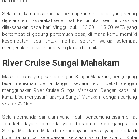
dan berfoto.
Selain itu, kamu bisa melihat pertunjukan seni tarian yang sering
digelar oleh masyarakat setempat. Pertunjukan seni ini biasanya
dilaksanakan pada hari Minggu pukul 13.00 – 15 00 WITA yang
bertempat di gedung pertemuan desa, di mana kamu memiliki
kesempatan juga untuk melihat seluruh warga setempat
mengenakan pakaian adat yang khas dan unik.
River Cruise Sungai Mahakam
Masih di lokasi yang sama dengan Sungai Mahakam, pengunjung
bisa menikmati pemandangan secara lebih dekat dengan
menggunakan River Cruise Sungai Mahakam. Dengan kapal ini,
kamu bisa menyusuri luasnya Sungai Mahakam dengan panjang
sekitar 920 km.
Selain pemandangan alam yang indah, pengunjung bisa melihat
tiga kebudayaan berbeda yang berada di sepanjang aliran
Sungai Mahakam. Mulai dari kebudayaan pesisir yang berada di
kota Samarinda, kebudayaan kerajaan yang berada di Kutai