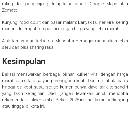
rating dari pengunjung di aplikasi seperti Google Maps atau
Zomato.
Kunjungi food court dan pasar malam: Banyak kuliner viral sering
muncul di tempat-tempat ini dengan harga yang lebih murah.
Ajak teman atau keluarga: Mencoba berbagai menu akan lebih
seru dan bisa sharing rasa.
Kesimpulan
Bekasi menawarkan berbagai pilihan kuliner viral dengan harga
murah dan cita rasa yang menggoda lidah. Dari martabak manis
hingga es kopi susu, setiap kuliner punya daya tarik tersendiri
yang bikin ketagihan. Jadi, jangan lewatkan untuk mencoba
rekomendasi kuliner viral di Bekasi 2025 ini saat kamu berkunjung
atau tinggal di kota ini.