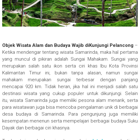
Objek Wisata Alam dan Budaya Wajib diKunjungi Pelancong
–
Ketika mendengar tentang wisata Samarinda, maka hal pertama
yang muncul di pikiran adalah Sungai Mahakam. Sungai yang
merupakan salah satu ikon serta ciri khas Ibu Kota Provinsi
Kalimantan Timur ini, bukan tanpa alasan, namun sungai
mahakam merupakan sungai terbesar dengan panjang
mencapai 920 km. Tidak heran, jika hal ini menjadi salah satu
destinasi wisata yang cukup populer untuk dikunjungi. Selain
itu, wisata Samarinda juga memiliki pesona alam menarik, serta
para wisatawan juga bisa mencoba pengalaman unik di berbagai
desa budaya di Samarinda. Para pengunjung juga memiliki
kesempatan menenun serta mempelajari berbagai budaya Suku
Dayak dan berbagai ciri khasnya.