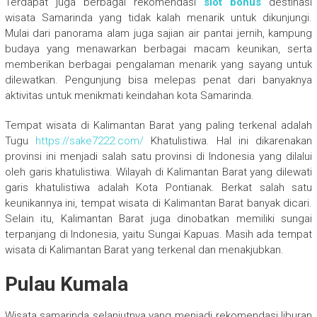
Terdapat juga berbagai rekomendasi
slot bonus
destinasi
wisata Samarinda yang tidak kalah menarik untuk dikunjungi.
Mulai dari panorama alam juga sajian air pantai jernih, kampung
budaya yang menawarkan berbagai macam keunikan, serta
memberikan berbagai pengalaman menarik yang sayang untuk
dilewatkan. Pengunjung bisa melepas penat dari banyaknya
aktivitas untuk menikmati keindahan kota Samarinda.
Tempat wisata di Kalimantan Barat yang paling terkenal adalah
Tugu
https://sake7222.com/
Khatulistiwa. Hal ini dikarenakan
provinsi ini menjadi salah satu provinsi di Indonesia yang dilalui
oleh garis khatulistiwa. Wilayah di Kalimantan Barat yang dilewati
garis khatulistiwa adalah Kota Pontianak. Berkat salah satu
keunikannya ini, tempat wisata di Kalimantan Barat banyak dicari.
Selain itu, Kalimantan Barat juga dinobatkan memiliki sungai
terpanjang di Indonesia, yaitu Sungai Kapuas. Masih ada tempat
wisata di Kalimantan Barat yang terkenal dan menakjubkan.
Pulau Kumala
Wisata samarinda selanjutnya yang menjadi rekomendasi liburan