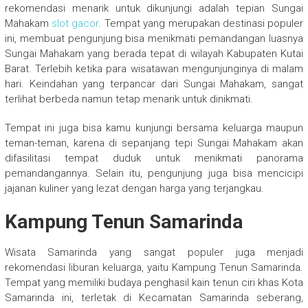
rekomendasi menarik untuk dikunjungi adalah tepian Sungai
Mahakam
slot gacor
. Tempat yang merupakan destinasi populer
ini, membuat pengunjung bisa menikmati pemandangan luasnya
Sungai Mahakam yang berada tepat di wilayah Kabupaten Kutai
Barat. Terlebih ketika para wisatawan mengunjunginya di malam
hari. Keindahan yang terpancar dari Sungai Mahakam, sangat
terlihat berbeda namun tetap menarik untuk dinikmati.
Tempat ini juga bisa kamu kunjungi bersama keluarga maupun
teman-teman, karena di sepanjang tepi Sungai Mahakam akan
difasilitasi tempat duduk untuk menikmati panorama
pemandangannya. Selain itu, pengunjung juga bisa mencicipi
jajanan kuliner yang lezat dengan harga yang terjangkau.
Kampung Tenun Samarinda
Wisata Samarinda yang sangat populer juga menjadi
rekomendasi liburan keluarga, yaitu Kampung Tenun Samarinda.
Tempat yang memiliki budaya penghasil kain tenun ciri khas Kota
Samarinda ini, terletak di Kecamatan Samarinda seberang,