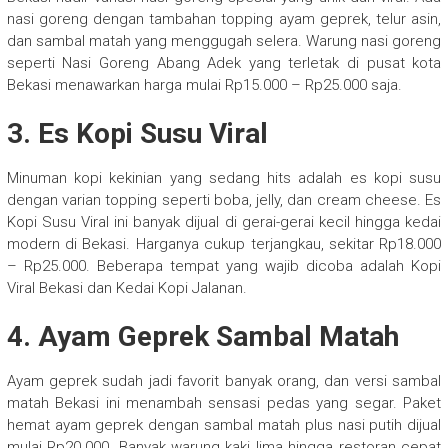
nasi goreng dengan tambahan topping ayam geprek, telur asin,
dan sambal matah yang menggugah selera. Warung nasi goreng
seperti Nasi Goreng Abang Adek yang terletak di pusat kota
Bekasi menawarkan harga mulai Rp15.000 – Rp25.000 saja.
3. Es Kopi Susu Viral
Minuman kopi kekinian yang sedang hits adalah es kopi susu
dengan varian topping seperti boba, jelly, dan cream cheese. Es
Kopi Susu Viral ini banyak dijual di gerai-gerai kecil hingga kedai
modern di Bekasi. Harganya cukup terjangkau, sekitar Rp18.000
– Rp25.000. Beberapa tempat yang wajib dicoba adalah Kopi
Viral Bekasi dan Kedai Kopi Jalanan.
4. Ayam Geprek Sambal Matah
Ayam geprek sudah jadi favorit banyak orang, dan versi sambal
matah Bekasi ini menambah sensasi pedas yang segar. Paket
hemat ayam geprek dengan sambal matah plus nasi putih dijual
mulai Rp20.000. Banyak warung kaki lima hingga restoran cepat