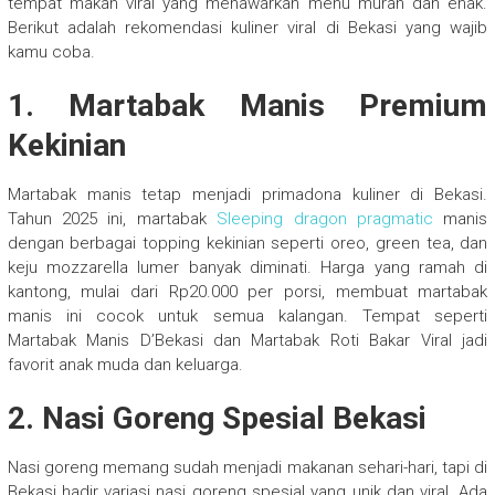
tempat makan viral yang menawarkan menu murah dan enak.
Berikut adalah rekomendasi kuliner viral di Bekasi yang wajib
kamu coba.
1. Martabak Manis Premium
Kekinian
Martabak manis tetap menjadi primadona kuliner di Bekasi.
Tahun 2025 ini, martabak
Sleeping dragon pragmatic
manis
dengan berbagai topping kekinian seperti oreo, green tea, dan
keju mozzarella lumer banyak diminati. Harga yang ramah di
kantong, mulai dari Rp20.000 per porsi, membuat martabak
manis ini cocok untuk semua kalangan. Tempat seperti
Martabak Manis D’Bekasi dan Martabak Roti Bakar Viral jadi
favorit anak muda dan keluarga.
2. Nasi Goreng Spesial Bekasi
Nasi goreng memang sudah menjadi makanan sehari-hari, tapi di
Bekasi hadir variasi nasi goreng spesial yang unik dan viral. Ada