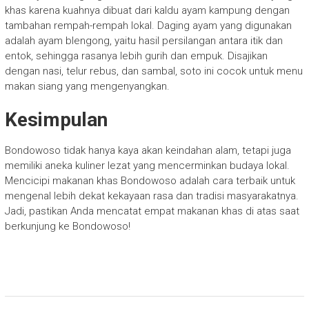
khas karena kuahnya dibuat dari kaldu ayam kampung dengan
tambahan rempah-rempah lokal. Daging ayam yang digunakan
adalah ayam blengong, yaitu hasil persilangan antara itik dan
entok, sehingga rasanya lebih gurih dan empuk. Disajikan
dengan nasi, telur rebus, dan sambal, soto ini cocok untuk menu
makan siang yang mengenyangkan.
Kesimpulan
Bondowoso tidak hanya kaya akan keindahan alam, tetapi juga
memiliki aneka kuliner lezat yang mencerminkan budaya lokal.
Mencicipi makanan khas Bondowoso adalah cara terbaik untuk
mengenal lebih dekat kekayaan rasa dan tradisi masyarakatnya.
Jadi, pastikan Anda mencatat empat makanan khas di atas saat
berkunjung ke Bondowoso!