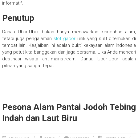
informatif.
Penutup
Danau Ubur-Ubur bukan hanya menawarkan keindahan alam,
tetapi juga pengalaman
slot gacor
unik yang sulit ditemukan di
tempat lain. Keajaiban ini adalah bukti kekayaan alam Indonesia
yang patut kita banggakan dan jaga bersama. Jika Anda mencari
destinasi wisata anti-mainstream, Danau Ubur-Ubur adalah
pilihan yang sangat tepat.
Pesona Alam Pantai Jodoh Tebing
Indah dan Laut Biru