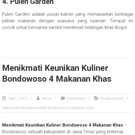
4. Pulen Garden
Pulen Garden adalah pusat kuliner yang menawarkan berbagai
pilihan makanan dengan suasana yang nyaman. Tempat ini
cocok untuk bersantai sambil menikmati hidangan khas Bogor
Menikmati Keunikan Kuliner
Bondowoso 4 Makanan Khas
Mei 2, 2025
admin
0 Komentar
Wisata Kuliner
Menikmati Keunikan Kuliner Bondowoso 4 Makanan Khas
Menikmati Keunikan Kuliner Bondowoso 4 Makanan Khas
–
Bondowoso sebuah kabupaten di Jawa Timur yang terkenal