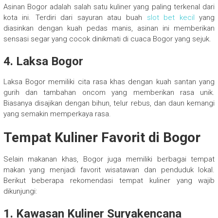
Asinan Bogor adalah salah satu kuliner yang paling terkenal dari
kota ini. Terdiri dari sayuran atau buah
slot bet kecil
yang
diasinkan dengan kuah pedas manis, asinan ini memberikan
sensasi segar yang cocok dinikmati di cuaca Bogor yang sejuk.
4. Laksa Bogor
Laksa Bogor memiliki cita rasa khas dengan kuah santan yang
gurih dan tambahan oncom yang memberikan rasa unik.
Biasanya disajikan dengan bihun, telur rebus, dan daun kemangi
yang semakin memperkaya rasa.
Tempat Kuliner Favorit di Bogor
Selain makanan khas, Bogor juga memiliki berbagai tempat
makan yang menjadi favorit wisatawan dan penduduk lokal.
Berikut beberapa rekomendasi tempat kuliner yang wajib
dikunjungi:
1. Kawasan Kuliner Suryakencana