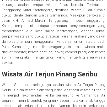
keluarga adalah tempat wisata Pulau Kumala. Terletak di
Tenggarong Kutai Kartanegara, destinasi wisata Pulau Kumala
cukup identik dengan warga Samarinda. Meskipun berlokasi di
Jalan K.H. Ahmad Muksin Tenggarong Timbau Tenggarong,
Kaltim, tempat ini terdapat jembatan penyeberangan yang
mendekatkan dua kota saling bertetangga, dengan lokasi
tempat wisata yang cukup strategis, karena jaraknya yang dekat
dan bisa ditempuh menggunakan kendaraan umum atau pribadi.
Pulau Kumala juga memiliki beragam jenis atraksi wisata, mulai
dari jet coaster, kereta gantung, gokar, komedi putar, dan kereta
api mini yang akan mengantarkan kamu mengelilingi area wisata
sekitar.
Wisata Air Terjun Pinang Seribu
Wisata Samarinda selanjutnya, adalah wisata Air Terjun Pinang
Seribu. Selain wisata alam yang indah, destinasi wisata air terjun
ini menjadi rekomendasi ketika berkunjung ke Samarinda. Air
terjun ini memiliki bentuk yang unik seperti tatakan anak tangga
sehingga air terjun ini bisa pijaki. Namun jika ingin berkunjung